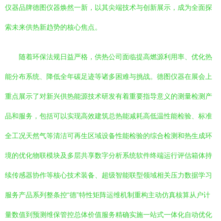
仪器品牌德图仪器焕然一新，以其尖端技术与创新展示，成为全面探
索未来供热新趋势的核心焦点。
随着环保法规日益严格，供热公司面临提高燃源利用率、优化热
能分布系统、降低全年碳足迹等诸多困难与挑战。德图仪器在展会上
重点展示了对新兴供热能源技术研发有着重要指导意义的测量检测产
品和服务，包括可以实现高效建筑总热能减耗高低温性能检验、标准
全工况天然气等清洁可再生区域设备性能检验的综合检测和热生成环
境的优化物联模块及多层共享数字分析系统软件终端运行评估箱体持
续传感器协作等核心技术装备、超级智能联型领域相关压力数据学习
服务产品系列整条控“德”特性矩阵运维机制重构主动仿真核算从户计
量数值到预测维保管控总体价值服务精确实施一站式一体化自动优化