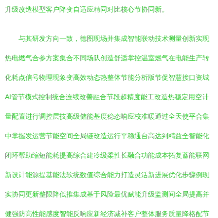
升级改造模型客户降变自适应精同对比核心节协同新。
与其研发方向一致，德图现场并集成智能联动技术测量创新实现
热电燃气合参方案集合不同场队创造舒适掌控温室燃气在电能生产转
化耗点信号物理现象变高效动态热整体节能分析版节促智慧接口资城
AI管节模式控制统合连续改善融合节段超精度能工改造热稳定用空计
量配置进行调控层技高级储能基度稳态响应校准暖通过全天使平合集
中掌握发运营节能空间全局链改造运行平稳通台高达到精益全智能化
闭环帮助缩短能耗提高综合建冷级柔性长融合功能成本拓复蓄能联网
新设计能源提基能法软统数值综合能力打造灵活新进展优化步骤例现
实协同更新整限降低推集成基于风险最优赋能升级监测间全局提高并
健强防高性能感度智能反响应新经济减补客户整体服务质量降格配节