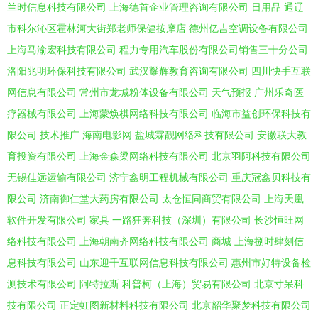
兰时信息科技有限公司
上海德首企业管理咨询有限公司
日用品
通辽
市科尔沁区霍林河大街郑老师保健按摩店
德州亿吉空调设备有限公司
上海马渝宏科技有限公司
程力专用汽车股份有限公司销售三十分公司
洛阳兆明环保科技有限公司
武汉耀辉教育咨询有限公司
四川快手互联
网信息有限公司
常州市龙城粉体设备有限公司
天气预报
广州乐奇医
疗器械有限公司
上海蒙焕棋网络科技有限公司
临海市益创环保科技有
限公司
技术推广
海南电影网
盐城霖靓网络科技有限公司
安徽联大教
育投资有限公司
上海金森梁网络科技有限公司
北京羽阿科技有限公司
无锡佳远运输有限公司
济宁鑫明工程机械有限公司
重庆冠鑫贝科技有
限公司
济南御仁堂大药房有限公司
太仓恒同商贸有限公司
上海天凰
软件开发有限公司
家具
一路狂奔科技（深圳）有限公司
长沙恒旺网
络科技有限公司
上海朝南齐网络科技有限公司
商城
上海捌时肆刻信
息科技有限公司
山东迎千互联网信息科技有限公司
惠州市好特设备检
测技术有限公司
阿特拉斯.科普柯（上海）贸易有限公司
北京寸呆科
技有限公司
正定虹图新材料科技有限公司
北京韶华聚梦科技有限公司