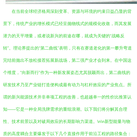
在当前全球经济格局深刻变革、资源与环境的约束日益凸显的背
景下，传统产业的增长模式已经呈抛物线式的规模化收敛，而其发展
潜力的天平增量，或者说新兴的前途在哪，就成为关键的“战略反
转”。理论界提出的“第二曲线”表明，只有在赛道老化的第一攀升弯道
完结前抛出不放松接茬拓展新战场，第二强产业才会到来。在中国这
个维度，“向新而行”作为一种新发展姿态尤其脱颖而出，第二曲线的
研发技术乃至产业链打造便构成最有动力与杠杆效应的产业焦点。所
谓的新兴能源技术并非单项工程的改善，也超越单一的性价比推算认
知——它是一种全局洗牌需求的重组浪潮。以下我们将分解其合理
性、技术前景以及对破局效应的长期影响力渠道。\n\n新型能量与物
质的高度耦合主要爆发于以下几个直接作用于前沿工程的路径集合：